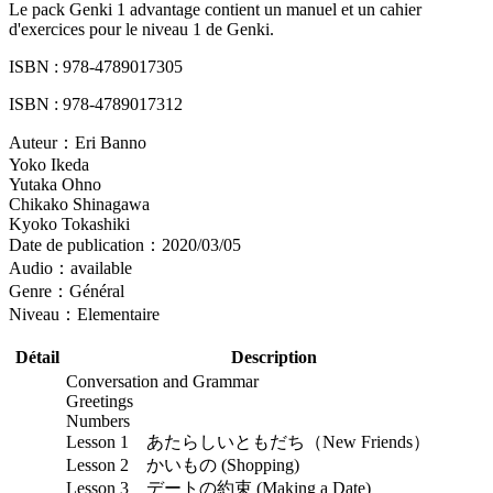
Le pack Genki 1 advantage contient un manuel et un cahier
d'exercices pour le niveau 1 de Genki.
ISBN : 978-4789017305
ISBN : 978-4789017312
Auteur：Eri Banno
Yoko Ikeda
Yutaka Ohno
Chikako Shinagawa
Kyoko Tokashiki
Date de publication：2020/03/05
Audio：available
Genre：Général
Niveau：Elementaire
Détail
Description
Conversation and Grammar
Greetings
Numbers
Lesson 1 あたらしいともだち（New Friends）
Lesson 2 かいもの (Shopping)
Lesson 3 デートの約束 (Making a Date)