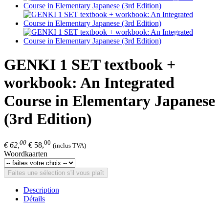
GENKI 1 SET textbook +
workbook: An Integrated
Course in Elementary Japanese
(3rd Edition)
00
00
€ 62,
€ 58,
(inclus TVA)
Woordkaarten
Faites une sélection s'il vous plaît
Description
Détails