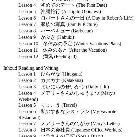
Lesson 4 初めてのデート (The First Date)
Lesson 5 沖縄旅行 (A Trip to Okinawa)
Lesson 6 ロバートさんの一日 (A Day in Robert’s Life)
Lesson 7 家族の写真 (Family Picture)
Lesson 8 バーベキュー (Barbecue)
Lesson 9 かぶき (Kabuki)
Lesson 10 冬休みの予定 (Winter Vacations Plans)
Lesson 11 休みのあと (After the Vacation)
Lesson 12 病気 (Feeling ill)
Inhoud
Reading and Writing
Lesson 1 ひらがな (Hiragana)
Lesson 2 カタカナ (Katakana)
Lesson 3 まいにちのせいかつ (Daily Life)
Lesson 4 メアリ－さんのしゅうまつ (Mary's
Weekend)
Lesson 5 りょこう (Travel)
Lesson 6 私のすきなレストラン (My Favorite
Restaurant)
Lesson 7 メアリーさんのてがみ (Mary's Letter)
Lesson 8 日本の会社員 (Japanese Office Workers)
Lesson 9 ソラさんの日記 (Sora's Diary)