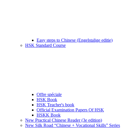
Easy steps to Chinese (Engelstalige editie)
HSK Standard Course
Offre spéciale
HSK Book
HSK Teacher's book
Official Examination Papers Of HSK
HSKK Book
New Practical Chinese Reader (3e edition)
New Silk Road “Chinese + Vocational Skills” Series