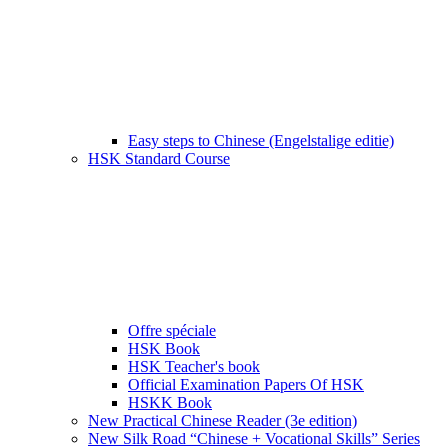
Easy steps to Chinese (Engelstalige editie)
HSK Standard Course
Offre spéciale
HSK Book
HSK Teacher's book
Official Examination Papers Of HSK
HSKK Book
New Practical Chinese Reader (3e edition)
New Silk Road “Chinese + Vocational Skills” Series